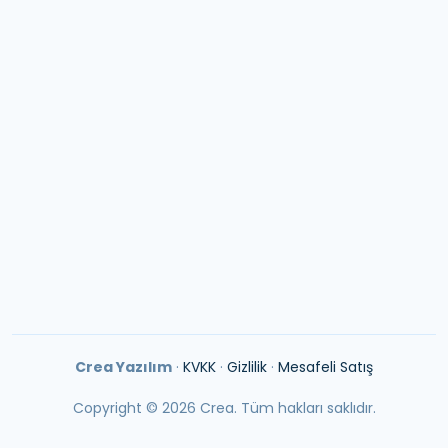
İptal & İade Politikası
Cevizli, Mustafa Kemal Paşa Caddesi, Seyitgazi Sokağı
No:66, 34865 Kartal/İstanbul
E-posta:
info@creayazilim.com
Tel:
0850 302 0489
Crea Yazılım
·
KVKK
·
Gizlilik
·
Mesafeli Satış
Copyright ©
2026
Crea. Tüm hakları saklıdır.