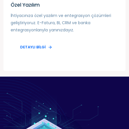
Özel Yazılım
İhtiyacınıza özel yazılım ve entegrasyon çözümleri
geliştiriyoruz. E-Fatura, BI, CRM ve banka
entegrasyonlarıyla yanınızdayız.
DETAYLI BILGI