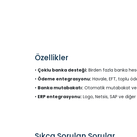
Özellikler
•
Çoklu banka desteği:
Birden fazla banka hes
•
Ödeme entegrasyonu:
Havale, EFT, toplu ö
•
Banka mutabakatı:
Otomatik mutabakat ve k
•
ERP entegrasyonu:
Logo, Netsis, SAP ve diğer
Sıkça Sorulan Sorular