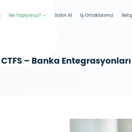
a
Satın Al
İş Ortaklarımız
İleti
Ne Yapıyoruz?
CTFS – Banka Entegrasyonları