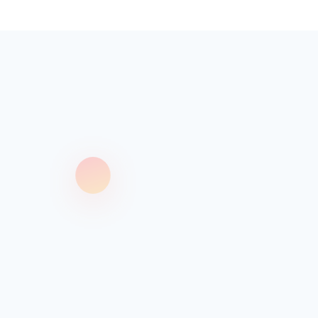
Hakkım
Ne Yap
İş Orta